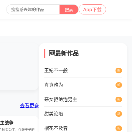
App下载
搜索
🆕
最新作品
王妃不一般
新
真真难为
新
恶女拒绝泡男主
新
查看更多
甜美沦陷
新
主战争
榴花不及春
新
胜所有公主，俘获王子的