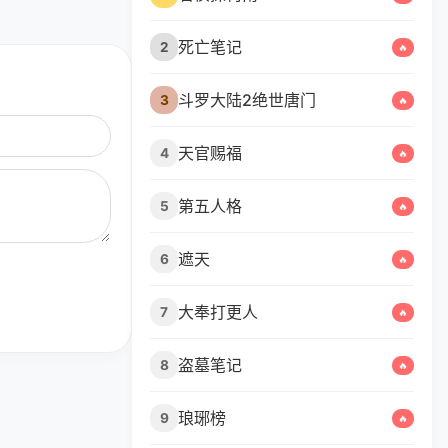
死亡笔记
2
🔥
斗罗大陆2绝世唐门
3
🔥
天官赐福
4
🔥
第五人格
5
🔥
遮天
6
🔥
大奉打更人
7
🔥
盗墓笔记
8
🔥
琅琊榜
9
🔥