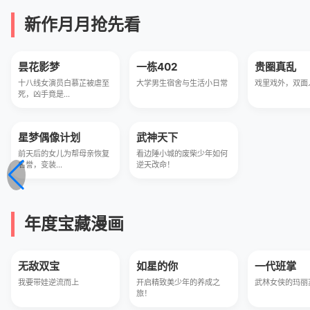
新作月月抢先看
昙花影梦
一栋402
贵圈真乱
十八线女演员白慕芷被虐至
大学男生宿舍与生活小日常
死，凶手竟是...
戏里戏外，双面
星梦偶像计划
武神天下
前天后的女儿为帮母亲恢复
名誉，变装...
看边陲小城的废柴少年如何
逆天改命！
年度宝藏漫画
无敌双宝
如星的你
一代班掌