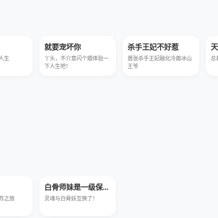
就要宠坏你
杀手王妃不好惹
丫头，不介意闪个婚体验一
嚣张杀手王妃融化冷面冰山
总
人生
下人生吧！
王爷
白骨师妹是一级保护动物