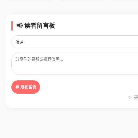
我要带娃逆流而上
开启精致美少年的养成之
武林女侠的玛丽
旅！
📢 读者留言板
💬 发布留言
✨ 