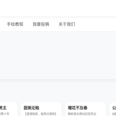
手绘教程
我要投稿
关于我们
男主
甜美沦陷
榴花不及春
公
腹黑少年
【漫漫独家，每周日更新】
稚龄孤女搅动后宫风云
战