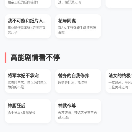
和亲王妃的反向操作！
过，相好满天飞
我不可能和纸片人谈恋爱
花与同谋
事业脑作者亲妈×跨次元直
双A女主强强联手虐渣男破
男儿子
奇案
高能剧情看不停
将军本妃不承宠
替身的自我修养
渣女的终极
富贵险中求，你以为的你以
感情是什么，能吃吗
一觉醒来，平凡
为真的不是
三位男神之间
神厨狂后
神武帝尊
杀手皇后x腹黑皇帝
天才逆袭，神选之子重生再
战天道。